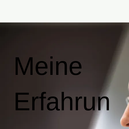
Bernha
Pulver
Meine
Erfahrun