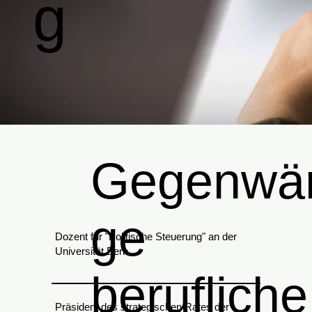
g
Gegenwär
ge
Dozent für "Politische Steuerung" an der
Universität Bern
berufliche
Präsident des strategischen Rates der