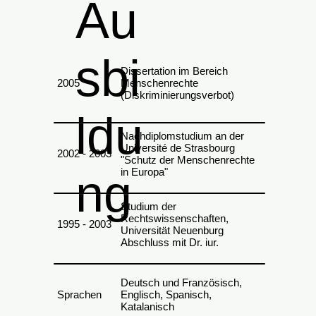
Au
sbi
Dissertation im Bereich
2005
Menschenrechte
(Diskriminierungsverbot)
ldu
Nachdiplomstudium an der
Université de Strasbourg
2002 - 2003
"Schutz der Menschenrechte
ng
in Europa"
Studium der
Rechtswissenschaften,
1995 - 2003
Universität Neuenburg
Abschluss mit Dr. iur.
Deutsch und Französisch,
Sprachen
Englisch, Spanisch,
Katalanisch